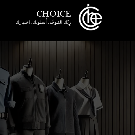
خطي
لى
CHOICE
لمحتوى
زِيّك المُوَحَّد، أُسلوبك، اختيارك