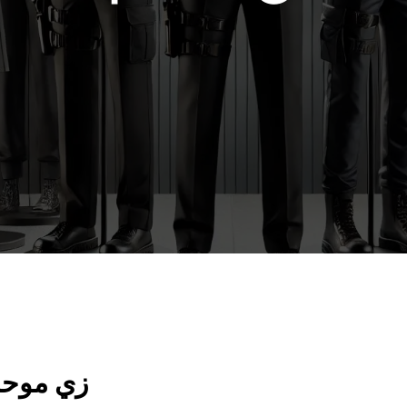
زي موحد