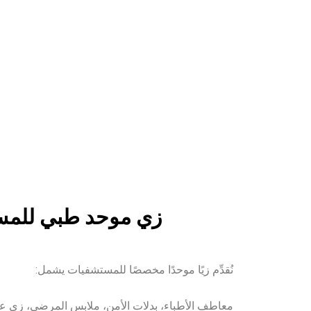
زي موحد طبي للم
نُقدِّم زيًا موحدًا مخصصًا للمستشفيات يشمل:
معاطف الأطباء، بدلات الأمن، ملابس المرضى، زي ع